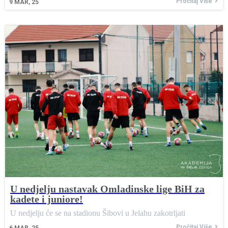
Pročitaj Više
9
MAR, 25
U nedjelju nastavak Omladinske lige BiH za
kadete i juniore!
U nedjelju će se na stadionu Šibovi u Jelahu zakotrljati
Pročitaj Više