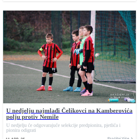
U nedjelju najmlađi Čelikovci na Kamberovića
polju protiv Nemile
U nedjelju će odgovarajuće selekcije predpionira, pjetlića i
pionira odigrati
Pročitaj Više