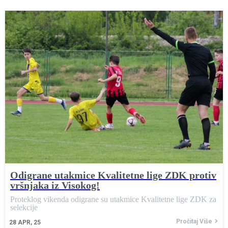
Odigrane utakmice Kvalitetne lige ZDK protiv
vršnjaka iz Visokog!
Proteklog vikenda odigrane su utakmice Kvalitetne lige ZDK za
selekcije
Pročitaj Više
28
APR, 25