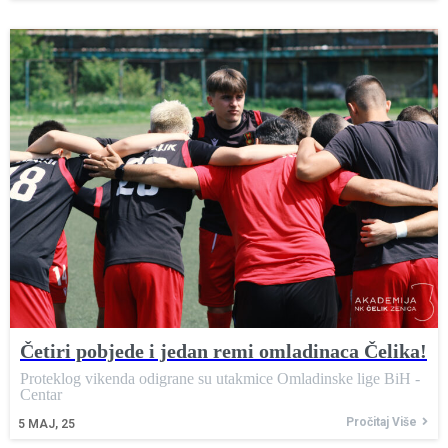
Četiri pobjede i jedan remi omladinaca Čelika!
Proteklog vikenda odigrane su utakmice Omladinske lige BiH -
Centar
Pročitaj Više
5
MAJ, 25