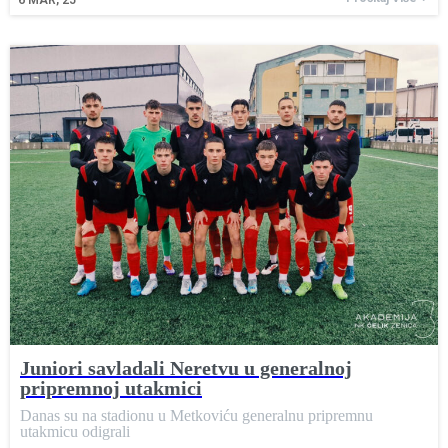
6
MAR, 25
Juniori savladali Neretvu u generalnoj
pripremnoj utakmici
Danas su na stadionu u Metkoviću generalnu pripremnu
utakmicu odigrali