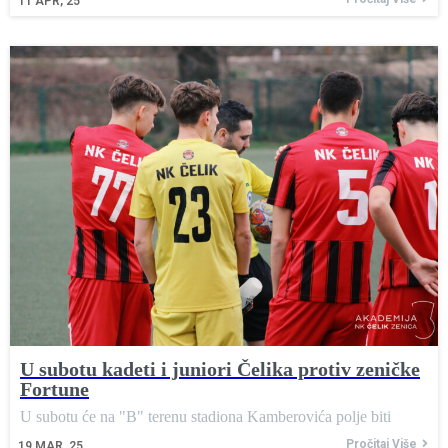
11
APR, 25
U subotu kadeti i juniori Čelika protiv zeničke
Fortune
U subotu će na "B" terenu stadiona Kamberovića polje biti
Pročitaj Više
19
MAR, 25