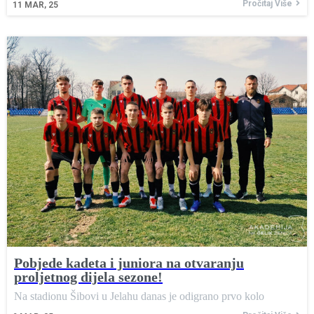
Pročitaj Više
11
MAR, 25
Pobjede kadeta i juniora na otvaranju
proljetnog dijela sezone!
Na stadionu Šibovi u Jelahu danas je odigrano prvo kolo