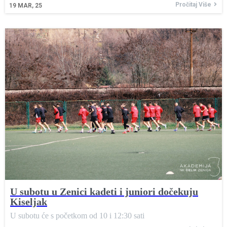
Pročitaj Više
19
MAR, 25
U subotu u Zenici kadeti i juniori dočekuju
Kiseljak
U subotu će s početkom od 10 i 12:30 sati