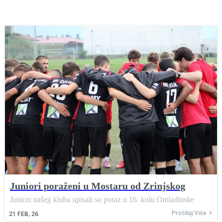
Juniori poraženi u Mostaru od Zrinjskog
Juniori našeg kluba upisali su poraz u 16. kolu Omladinske
Pročitaj Više
21
FEB, 26